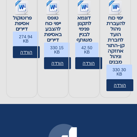
יפוי כוח
דוגמא
טופס
פרוטוקול
להעברת
לתקנון
ייפוי כוח
אסיפת
ניהול
פנימי
להצבע
דיירים
הועד
לבניין
באסיפת
274.94
לחברת
משותף
דיירים
KB
קן-התור
330.15
42.50
אחזקה
KB
KB
הורדה
וניהול
מבנים
הורדה
הורדה
330.30
KB
הורדה