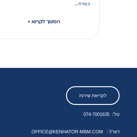
בצורת …
< המשך לקרוא
לקריאת שירות
:'טל
074-7001635
: דוא"ל
OFFICE@KENHATOR-MBM.COM