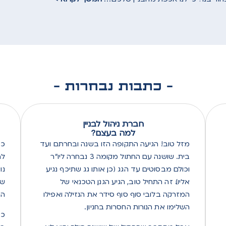
- כתבות נבחרות -
חברת ניהול לבניין
?למה בעצם
מזל טוב! הגיעה התקופה הזו בשנה ובחרתם ועד
כש
בית. שושנה עם החתול מקומה 3 נבחרה ליו"ר
לה
וכולם מבסוטים עד הגג (כן, אותו גג שתיכף נגיע
נו
אליו). זה התחיל טוב, הגיע הגנן, הטכנאי של
שמ
המזרקה בלובי סוף סוף סידר את הנזילה ואפילו
הם
השלימו את הנורות החסרות בחניון .
כו