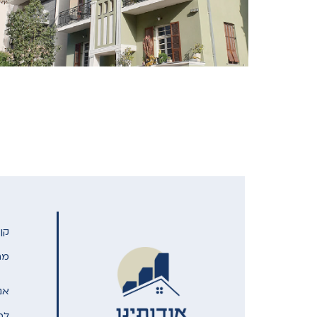
קן
מת
אנ
לבח