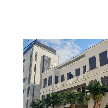
שימור
הירקון, תל אביב-יפו